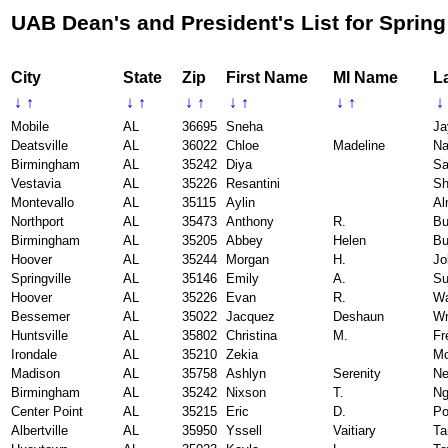
UAB Dean's and President's List for Spring
City
State
Zip
First Name
MI Name
L
↓
↑
↓
↑
↓
↑
↓
↑
↓
↑
↓
Mobile
AL
36695
Sneha
Ja
Deatsville
AL
36022
Chloe
Madeline
Na
Birmingham
AL
35242
Diya
Sa
Vestavia
AL
35226
Resantini
S
Montevallo
AL
35115
Aylin
Al
Northport
AL
35473
Anthony
R.
Bu
Birmingham
AL
35205
Abbey
Helen
Bu
Hoover
AL
35244
Morgan
H.
Jo
Springville
AL
35146
Emily
A.
Su
Hoover
AL
35226
Evan
R.
W
Bessemer
AL
35022
Jacquez
Deshaun
Wr
Huntsville
AL
35802
Christina
M.
Fr
Irondale
AL
35210
Zekia
Mo
Madison
AL
35758
Ashlyn
Serenity
Ne
Birmingham
AL
35242
Nixson
T.
Ng
Center Point
AL
35215
Eric
D.
Po
Albertville
AL
35950
Yssell
Vaitiary
T