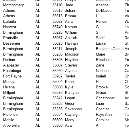
Montgomery
AL
36116
Jade
Arianna
Th
Athens
AL
35613
Julian
De'Marco
Tu
Athens
AL
35613
Emma
L.
Vi
Eufaula
AL
36027
Asia
Renee
Wa
Harvest
AL
35749
Karson
G.
La
Birmingham
AL
35226
William
S.
Pr
Prattville
AL
36067
Anie'ah
Sade'
Ra
Bessemer
AL
35023
Hannah
Lucile
St
Birmingham
AL
35211
Joseph
Benjamin Garcia
Ax
Birmingham
AL
35235
Madison
Marie
Br
Dothan
AL
36305
Hayden
Elisabeth
Fr
Alabaster
AL
35007
Steven
Zane
We
Eastaboga
AL
36260
Alyssa
Nadene
Ca
Fort Payne
AL
35967
Taylor
Isaiah
Ch
Moody
AL
35004
Brian
H.
Ch
Helena
AL
35080
Kylie
Brooke
Sc
Millport
AL
35576
Kaitlynn
Grace
Sh
Birmingham
AL
35242
Logan
Christopher
Arl
Birmingham
AL
35233
Gresi
Luan
Ba
Birmingham
AL
35235
Savannah
Charlize
Ga
Florence
AL
35634
Cayleigh
Faye Ann
Ha
Mobile
AL
36609
Macy
Caroline
Mc
Albertville
AL
35950
Ava
A.
Te