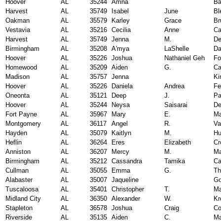
Hoover
AL
35244
Amna
Ba
Harvest
AL
35749
Isabel
June
Bl
Oakman
AL
35579
Karley
Grace
Br
Vestavia
AL
35216
Cecilia
Anne
Ca
Harvest
AL
35749
Jenna
M.
D
Birmingham
AL
35208
A'mya
LaShelle
D
Hoover
AL
35226
Joshua
Nathaniel Geh
Fo
Homewood
AL
35209
Aiden
G.
Ca
Madison
AL
35757
Jenna
K
Hoover
AL
35226
Daniela
Andrea
Fe
Oneonta
AL
35121
Deep
J.
Pa
Hoover
AL
35244
Neysa
Saisarai
De
Fort Payne
AL
35967
Mary
E.
M
Montgomery
AL
36117
Angel
R.
Va
Hayden
AL
35079
Kaitlyn
M.
Hu
Heflin
AL
36264
Eres
Elizabeth
Cr
Anniston
AL
36207
Mercy
M.
M
Birmingham
AL
35212
Cassandra
Tamika
Ca
Cullman
AL
35055
Emma
G.
T
Alabaster
AL
35007
Jaqueline
Go
Tuscaloosa
AL
35401
Christopher
T.
Ma
Midland City
AL
36350
Alexander
W.
Kr
Stapleton
AL
36578
Joshua
Craig
Co
Riverside
AL
35135
Aiden
C.
Ma