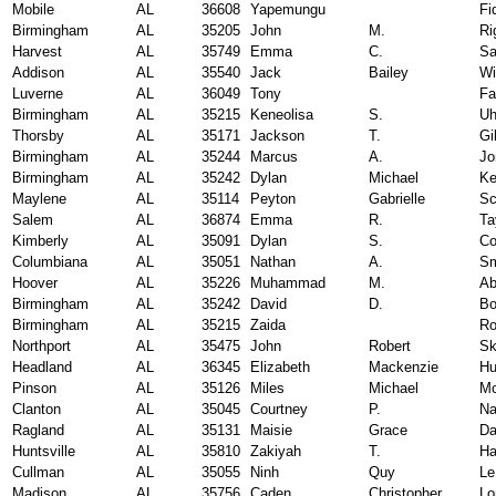
Mobile
AL
36608
Yapemungu
Fi
Birmingham
AL
35205
John
M.
Ri
Harvest
AL
35749
Emma
C.
Sa
Addison
AL
35540
Jack
Bailey
Wi
Luverne
AL
36049
Tony
Fa
Birmingham
AL
35215
Keneolisa
S.
U
Thorsby
AL
35171
Jackson
T.
Gi
Birmingham
AL
35244
Marcus
A.
Jo
Birmingham
AL
35242
Dylan
Michael
Ke
Maylene
AL
35114
Peyton
Gabrielle
Sc
Salem
AL
36874
Emma
R.
Ta
Kimberly
AL
35091
Dylan
S.
Co
Columbiana
AL
35051
Nathan
A.
Sm
Hoover
AL
35226
Muhammad
M.
Ab
Birmingham
AL
35242
David
D.
Bo
Birmingham
AL
35215
Zaida
Ro
Northport
AL
35475
John
Robert
Sk
Headland
AL
36345
Elizabeth
Mackenzie
Hu
Pinson
AL
35126
Miles
Michael
Mc
Clanton
AL
35045
Courtney
P.
Na
Ragland
AL
35131
Maisie
Grace
Da
Huntsville
AL
35810
Zakiyah
T.
Ha
Cullman
AL
35055
Ninh
Quy
Le
Madison
AL
35756
Caden
Christopher
Lo