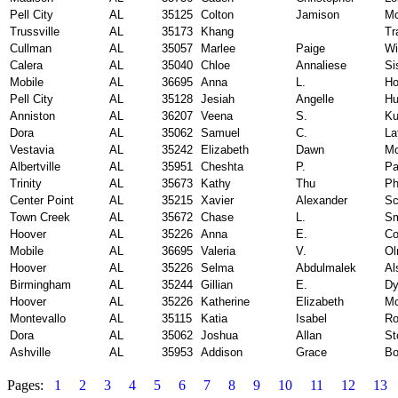
Pell City
AL
35125
Colton
Jamison
M
Trussville
AL
35173
Khang
Tr
Cullman
AL
35057
Marlee
Paige
Wi
Calera
AL
35040
Chloe
Annaliese
Si
Mobile
AL
36695
Anna
L.
Ho
Pell City
AL
35128
Jesiah
Angelle
Hu
Anniston
AL
36207
Veena
S.
K
Dora
AL
35062
Samuel
C.
La
Vestavia
AL
35242
Elizabeth
Dawn
Mc
Albertville
AL
35951
Cheshta
P.
Pa
Trinity
AL
35673
Kathy
Thu
Ph
Center Point
AL
35215
Xavier
Alexander
Sc
Town Creek
AL
35672
Chase
L.
Sm
Hoover
AL
35226
Anna
E.
C
Mobile
AL
36695
Valeria
V.
O
Hoover
AL
35226
Selma
Abdulmalek
Al
Birmingham
AL
35244
Gillian
E.
Dy
Hoover
AL
35226
Katherine
Elizabeth
Mc
Montevallo
AL
35115
Katia
Isabel
Ro
Dora
AL
35062
Joshua
Allan
St
Ashville
AL
35953
Addison
Grace
Bo
Pages:
1
2
3
4
5
6
7
8
9
10
11
12
13