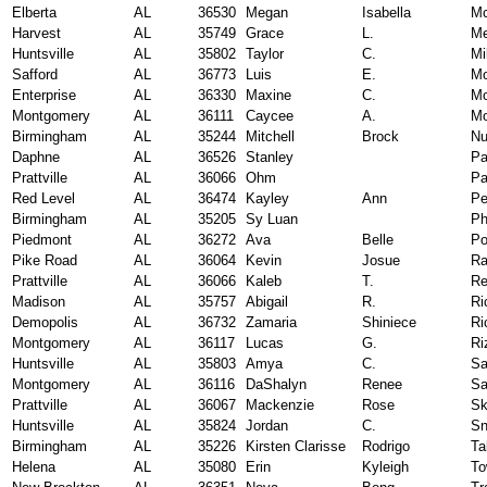
Elberta
AL
36530
Megan
Isabella
Mc
Harvest
AL
35749
Grace
L.
Me
Huntsville
AL
35802
Taylor
C.
Mi
Safford
AL
36773
Luis
E.
Mo
Enterprise
AL
36330
Maxine
C.
Mo
Montgomery
AL
36111
Caycee
A.
Mo
Birmingham
AL
35244
Mitchell
Brock
Nu
Daphne
AL
36526
Stanley
P
Prattville
AL
36066
Ohm
Pa
Red Level
AL
36474
Kayley
Ann
Pe
Birmingham
AL
35205
Sy Luan
Ph
Piedmont
AL
36272
Ava
Belle
Po
Pike Road
AL
36064
Kevin
Josue
R
Prattville
AL
36066
Kaleb
T.
Re
Madison
AL
35757
Abigail
R.
Ri
Demopolis
AL
36732
Zamaria
Shiniece
Ri
Montgomery
AL
36117
Lucas
G.
Ri
Huntsville
AL
35803
Amya
C.
Sa
Montgomery
AL
36116
DaShalyn
Renee
Sa
Prattville
AL
36067
Mackenzie
Rose
Sk
Huntsville
AL
35824
Jordan
C.
Sn
Birmingham
AL
35226
Kirsten Clarisse
Rodrigo
Ta
Helena
AL
35080
Erin
Kyleigh
To