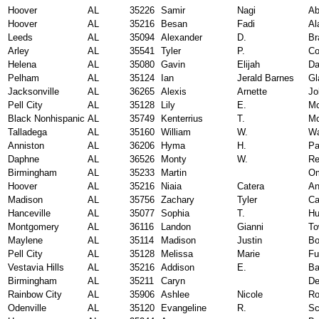
Hoover
AL
35226
Samir
Nagi
Ab
Hoover
AL
35216
Besan
Fadi
Al
Leeds
AL
35094
Alexander
D.
Br
Arley
AL
35541
Tyler
P.
Co
Helena
AL
35080
Gavin
Elijah
Da
Pelham
AL
35124
Ian
Jerald Barnes
Gl
Jacksonville
AL
36265
Alexis
Arnette
Jo
Pell City
AL
35128
Lily
E.
Mc
Black Nonhispanic
AL
35749
Kenterrius
T.
Mo
Talladega
AL
35160
William
W.
Wa
Anniston
AL
36206
Hyma
H.
Pa
Daphne
AL
36526
Monty
W.
Re
Birmingham
AL
35233
Martin
Om
Hoover
AL
35216
Niaia
Catera
An
Madison
AL
35756
Zachary
Tyler
Ca
Hanceville
AL
35077
Sophia
T.
Hu
Montgomery
AL
36116
Landon
Gianni
To
Maylene
AL
35114
Madison
Justin
Bo
Pell City
AL
35128
Melissa
Marie
Fu
Vestavia Hills
AL
35216
Addison
E.
Ba
Birmingham
AL
35211
Caryn
De
Rainbow City
AL
35906
Ashlee
Nicole
Ro
Odenville
AL
35120
Evangeline
R.
Sc