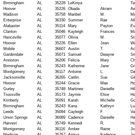
Birmingham
AL
35228
LeKinya
Ta
Hoover
AL
35226
Obada
Akram
Ae
Madison
AL
35758
Maribel
M.
Ma
Enterprise
AL
36330
Summer
Rae
Al
Alabaster
AL
35114
Mary
Payton
Ev
Clanton
AL
35046
Kayleigh
Frances
M
Hanceville
AL
35077
Olivia
M.
St
Hoover
AL
35226
Ellen
Jean
Wo
Mobile
AL
36607
Austin
T.
Ac
Gardendale
AL
35071
Samuel
Dwayne
Sm
Anniston
AL
36206
Felicia
Mary
Ch
Birmingham
AL
35243
Katherine
Jane
Gr
Montgomery
AL
36117
Antoine
L.
Da
Jacksonville
AL
36265
Caitlin
Sue
Gi
Hoover
AL
35244
Gracie
Mae
Ho
Gurley
AL
35748
Martinee
Danielle
Hil
Trussville
AL
35173
Jaymie
Elise
Ho
Kimberly
AL
35091
Karah
Michelle
G
Birmingham
AL
35243
Kana
Kathryn
Lu
Leeds
AL
35094
Cayleigh
F.
Va
Union Springs
AL
36089
Cadence
Danielle
Ha
Harvest
AL
35749
Kennedi
R.
Ho
Montgomery
AL
36116
Amber
Raine
Jo
Madison
AL
35757
Amiya
Kadence
Jo