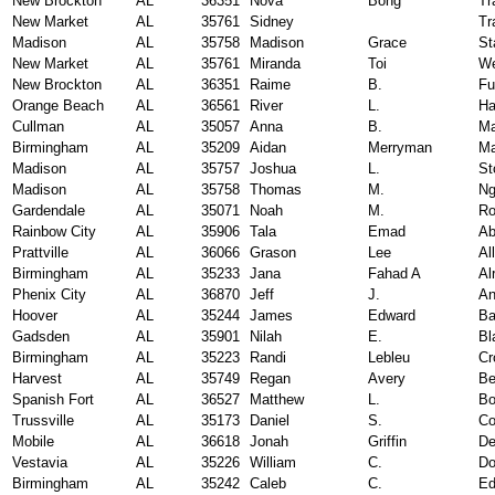
New Brockton
AL
36351
Nova
Bong
Tr
New Market
AL
35761
Sidney
Tr
Madison
AL
35758
Madison
Grace
St
New Market
AL
35761
Miranda
Toi
We
New Brockton
AL
36351
Raime
B.
Fu
Orange Beach
AL
36561
River
L.
Ha
Cullman
AL
35057
Anna
B.
Ma
Birmingham
AL
35209
Aidan
Merryman
Ma
Madison
AL
35757
Joshua
L.
St
Madison
AL
35758
Thomas
M.
Ng
Gardendale
AL
35071
Noah
M.
Ro
Rainbow City
AL
35906
Tala
Emad
Ab
Prattville
AL
36066
Grason
Lee
Al
Birmingham
AL
35233
Jana
Fahad A
Al
Phenix City
AL
36870
Jeff
J.
An
Hoover
AL
35244
James
Edward
Ba
Gadsden
AL
35901
Nilah
E.
Bl
Birmingham
AL
35223
Randi
Lebleu
Cr
Harvest
AL
35749
Regan
Avery
Be
Spanish Fort
AL
36527
Matthew
L.
Bo
Trussville
AL
35173
Daniel
S.
Co
Mobile
AL
36618
Jonah
Griffin
De
Vestavia
AL
35226
William
C.
Do
Birmingham
AL
35242
Caleb
C.
Ed