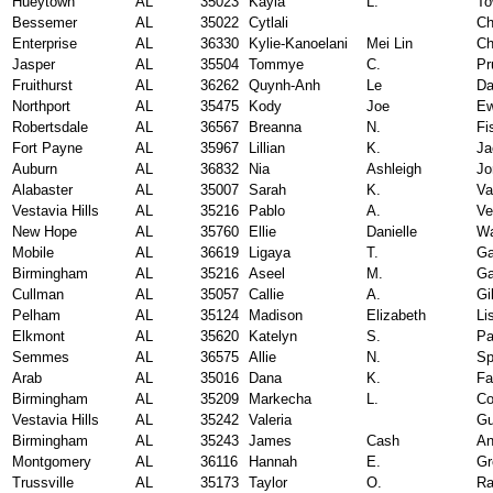
Hueytown
AL
35023
Kayla
L.
To
Bessemer
AL
35022
Cytlali
Ch
Enterprise
AL
36330
Kylie-Kanoelani
Mei Lin
Ch
Jasper
AL
35504
Tommye
C.
Pr
Fruithurst
AL
36262
Quynh-Anh
Le
Da
Northport
AL
35475
Kody
Joe
Ew
Robertsdale
AL
36567
Breanna
N.
Fi
Fort Payne
AL
35967
Lillian
K.
Ja
Auburn
AL
36832
Nia
Ashleigh
Jo
Alabaster
AL
35007
Sarah
K.
Va
Vestavia Hills
AL
35216
Pablo
A.
Ve
New Hope
AL
35760
Ellie
Danielle
Wa
Mobile
AL
36619
Ligaya
T.
G
Birmingham
AL
35216
Aseel
M.
G
Cullman
AL
35057
Callie
A.
Gi
Pelham
AL
35124
Madison
Elizabeth
Li
Elkmont
AL
35620
Katelyn
S.
Pa
Semmes
AL
36575
Allie
N.
Sp
Arab
AL
35016
Dana
K.
Fa
Birmingham
AL
35209
Markecha
L.
Co
Vestavia Hills
AL
35242
Valeria
Gu
Birmingham
AL
35243
James
Cash
An
Montgomery
AL
36116
Hannah
E.
Gr
Trussville
AL
35173
Taylor
O.
Ra