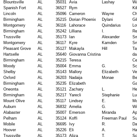
Blountsville
AL
35031
Avia
Lashay
Wa
Spanish Fort
AL
36527
Rym
Ki
Lincoln
AL
35096
Cameron
Wayne
Ch
Birmingham
AL
35215
Dorian Phoenix
Dylani
Gil
Montgomery
AL
36116
Lahorace
Quindarius
Lo
Birmingham
AL
35242
Lilliana
I.
Re
Trussville
AL
35173
Ian
Alexander
Sm
Montgomery
AL
36117
Kyre
Kamden
Sn
Pleasant Grove
AL
35127
Makayla
Hill
Ta
Hartselle
AL
35640
Giovanna Cristina
da
Birmingham
AL
35215
Teresa
Ce
Moody
AL
35004
Emma
G.
Sc
Shelby
AL
35143
Mallory
Elizabeth
Ve
Oxford
AL
36203
Nadaija
Monae
Be
Birmingham
AL
35235
Elizabeth
Ga
Oneonta
AL
35121
Zachary
L.
He
Birmingham
AL
35217
Yarecli
Stephanie
Lu
Mount Olive
AL
35117
Lindsey
E.
Mo
Auburn
AL
36832
Amelia
G.
Wi
Alabaster
AL
35007
Emerson
Miranda
Ap
Pelham
AL
35124
Koffi
Freeman Paul
Su
Mobile
AL
36695
Ivy
R.
Da
Hoover
AL
35226
Eli
A.
Ha
Trussville
AL
35173
Aliza
T.
Sc