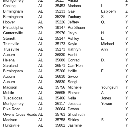
Montgomery
AL
36117
Alisha
Z
Coaling
AL
35453
Mariana
I.
Z
Birmingham
AL
35233
Gael
Esbjoern
Z
Birmingham
AL
35226
Zachary
S.
Z
Hoover
AL
35226
Jeffrey
Q.
Y
Philadelphia
PA
19147
Pui Shuen
Y
Guntersville
AL
35976
Jalyn
H.
Y
Sterrett
AL
35147
Ashley
L.
Y
Trussville
AL
35173
Kayla
Michael
Y
Trussville
AL
35173
Kathryn
Ann
Y
Auburn
AL
36830
Hanbi
Y
Helena
AL
35080
Conrad
D.
Y
Saraland
AL
36571
Cam'Ron
Y
Birmingham
AL
35206
Hollie
F.
Y
Auburn
AL
36830
Siwoo
Y
Auburn
AL
36830
Songi
Y
Madison
AL
35756
Michelle
Youngsuhl
Y
Mobile
AL
36695
Pheven
A.
Y
Tuscaloosa
AL
35406
Nella
Jones
Y
Montgomery
AL
36117
Jessica
Yewon
Y
Pike Road
AL
36064
Dawon
Y
Owens Cross Roads
AL
35763
Shushruth
Y
Madison
AL
35758
Shirley
S.
Y
Huntsville
AL
35802
Jasmine
Y