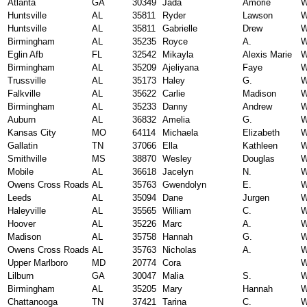
Atlanta
GA
30349
Jada
Amorie
W
Huntsville
AL
35811
Ryder
Lawson
W
Huntsville
AL
35811
Gabrielle
Drew
W
Birmingham
AL
35235
Royce
A.
W
Eglin Afb
FL
32542
Mikayla
Alexis Marie
W
Birmingham
AL
35209
Ajeliyana
Faye
W
Trussville
AL
35173
Haley
G.
W
Falkville
AL
35622
Carlie
Madison
W
Birmingham
AL
35233
Danny
Andrew
W
Auburn
AL
36832
Amelia
G.
W
Kansas City
MO
64114
Michaela
Elizabeth
W
Gallatin
TN
37066
Ella
Kathleen
W
Smithville
MS
38870
Wesley
Douglas
W
Mobile
AL
36618
Jacelyn
N.
W
Owens Cross Roads
AL
35763
Gwendolyn
E.
W
Leeds
AL
35094
Dane
Jurgen
W
Haleyville
AL
35565
William
C.
W
Hoover
AL
35226
Marc
A.
W
Madison
AL
35758
Hannah
G.
W
Owens Cross Roads
AL
35763
Nicholas
A.
W
Upper Marlboro
MD
20774
Cora
W
Lilburn
GA
30047
Malia
S.
W
Birmingham
AL
35205
Mary
Hannah
W
Chattanooga
TN
37421
Tarina
C.
W