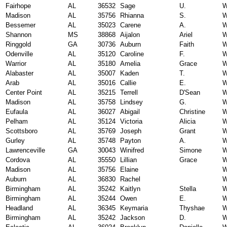
Fairhope
AL
36532
Sage
U.
W
Madison
AL
35756
Rhianna
S.
W
Bessemer
AL
35023
Carene
A.
W
Shannon
MS
38868
Aijalon
Ariel
W
Ringgold
GA
30736
Auburn
Faith
W
Odenville
AL
35120
Caroline
F.
W
Warrior
AL
35180
Amelia
Grace
W
Alabaster
AL
35007
Kaden
T.
W
Arab
AL
35016
Callie
E.
W
Center Point
AL
35215
Terrell
D'Sean
W
Madison
AL
35758
Lindsey
G.
W
Eufaula
AL
36027
Abigail
Christine
W
Pelham
AL
35124
Victoria
Alicia
W
Scottsboro
AL
35769
Joseph
Grant
W
Gurley
AL
35748
Payton
A.
W
Lawrenceville
GA
30043
Winifred
Simone
W
Cordova
AL
35550
Lillian
Grace
W
Madison
AL
35756
Elaine
W
Auburn
AL
36830
Rachel
W
Birmingham
AL
35242
Kaitlyn
Stella
W
Birmingham
AL
35244
Owen
E.
W
Headland
AL
36345
Keymaria
Thyshae
W
Birmingham
AL
35242
Jackson
D.
W