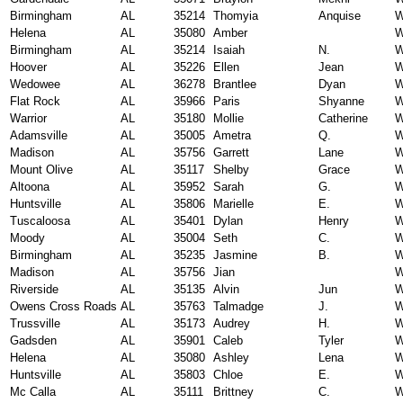
Birmingham
AL
35214
Thomyia
Anquise
W
Helena
AL
35080
Amber
W
Birmingham
AL
35214
Isaiah
N.
W
Hoover
AL
35226
Ellen
Jean
W
Wedowee
AL
36278
Brantlee
Dyan
W
Flat Rock
AL
35966
Paris
Shyanne
W
Warrior
AL
35180
Mollie
Catherine
W
Adamsville
AL
35005
Ametra
Q.
W
Madison
AL
35756
Garrett
Lane
W
Mount Olive
AL
35117
Shelby
Grace
W
Altoona
AL
35952
Sarah
G.
W
Huntsville
AL
35806
Marielle
E.
W
Tuscaloosa
AL
35401
Dylan
Henry
W
Moody
AL
35004
Seth
C.
W
Birmingham
AL
35235
Jasmine
B.
W
Madison
AL
35756
Jian
W
Riverside
AL
35135
Alvin
Jun
W
Owens Cross Roads
AL
35763
Talmadge
J.
W
Trussville
AL
35173
Audrey
H.
W
Gadsden
AL
35901
Caleb
Tyler
W
Helena
AL
35080
Ashley
Lena
W
Huntsville
AL
35803
Chloe
E.
W
Mc Calla
AL
35111
Brittney
C.
W