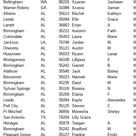
Bellingham
WA
98226
Xzavier
Jashawn
W
Warner Robins
GA
31088
Xzasia
Jamari
W
Athens
AL
35613
Rachel
Kathryn
W
Leeds
AL
35094
Elle
Grace
W
Lanett
AL
36863
Erian
A.
W
Birmingham
AL
35222
Autumn
Faith
W
Cottondale
AL
35453
Laura
Marie
W
Jackson
LA
70748
Jordan
M.
W
Oneonta
AL
35121
Austin
M.
W
Hueytown
AL
35023
Ryann
Larae
W
Montgomery
AL
36108
Lillijana
E.
W
Birmingham
AL
35242
Garrett
B.
W
Addison
AL
35540
Jack
Bailey
W
Bessemer
AL
35023
Hannah
Marie
W
Birmingham
AL
35235
Daryl
M.
W
Sylvan Springs
AL
35118
Breana
N.
W
Birmingham
AL
35209
Elaina
F.
W
Leeds
AL
35094
Kayla
Alexandra
W
Pell City
AL
35125
Steven
C.
W
Ft Mitchell
AL
36856
Monesha
Shirley
W
San Antonio
TX
78204
Lilly Grace
W
Henagar
AL
35978
Taegan
A.
W
Birmingham
AL
35242
Bradford
M.
W
Pleasant Grove
AL
35127
Frankie
Emily
W