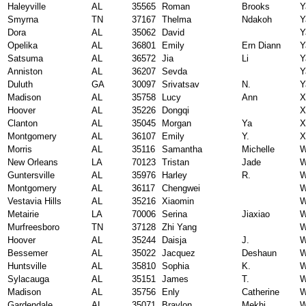
Haleyville
AL
35565
Roman
Brooks
Y
Smyrna
TN
37167
Thelma
Ndakoh
Y
Dora
AL
35062
David
Y
Opelika
AL
36801
Emily
Ern Diann
Y
Satsuma
AL
36572
Jia
Li
Y
Anniston
AL
36207
Sevda
Y
Duluth
GA
30097
Srivatsav
N.
Y
Madison
AL
35758
Lucy
Ann
X
Hoover
AL
35226
Dongqi
X
Clanton
AL
35045
Morgan
Ya
X
Montgomery
AL
36107
Emily
Y.
X
Morris
AL
35116
Samantha
Michelle
W
New Orleans
LA
70123
Tristan
Jade
W
Guntersville
AL
35976
Harley
R.
W
Montgomery
AL
36117
Chengwei
Vestavia Hills
AL
35216
Xiaomin
Metairie
LA
70006
Serina
Jiaxiao
Murfreesboro
TN
37128
Zhi Yang
Hoover
AL
35244
Daisja
J.
W
Bessemer
AL
35022
Jacquez
Deshaun
W
Huntsville
AL
35810
Sophia
K.
W
Sylacauga
AL
35151
James
T.
W
Madison
AL
35756
Enly
Catherine
W
Gardendale
AL
35071
Braylon
Mekhi
W