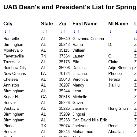
UAB Dean's and President's List for Spring
City
State
Zip
First Name
MI Name
L
↓
↑
↓
↑
↓
↑
↓
↑
↓
↑
Hartselle
AL
35640
Giovanna Cristina
d
Birmingham
AL
35242
Rama
D.
Z
Montevallo
AL
35115
William
Z
Fayetteville
TN
37334
Lauren
G.
Z
Trussville
AL
35173
Ella
Claire
Z
Rainbow City
AL
35906
Daniella
Adjo Blessing
Z
New Orleans
LA
70124
Lillianne
Phoebe
Z
Chelsea
AL
35043
Veronica
Teresa
Z
Anniston
AL
36207
Mandy
Jia Hui
Z
Birmingham
AL
35244
Leon
Z
Sugar Hill
GA
30518
Michelle
Z
Hoover
AL
35226
Gavin
Z
Vestavia
AL
35226
Jasmine
Hong Shun
Z
Birmingham
AL
35209
Jingcui
Z
Birmingham
AL
35233
Carl David Nils Erik
Z
Plano
TX
75074
Jackson
Reed
Z
Hoover
AL
35244
Mohammad
Abdallah
Z