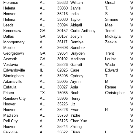
Florence
AL
35633
William
Oneal
W
Helena
AL
35080
Jarvis
T.
W
Hoover
AL
35216
India
S.
W
Helena
AL
35080
Taylor
Simone
W
Leeds
AL
35094
Abigail
Mae
W
Kennesaw
GA
30152
Curtis Anthony
Terrell
W
Dallas
GA
30157
Joslyn
Mickayla
W
Montgomery
AL
36117
Demiya
Zeakia
W
Mobile
AL
36608
Sanchez
W
Georgetown
GA
39854
Brayden
Trent
W
Acworth
GA
30102
Madison
Louise
W
Vestavia
AL
35226
Garrett
Wade
W
Edwardsville
IL
62025
Case
Edward
W
Birmingham
AL
35208
Cydney
T.
W
Adamsville
AL
35005
Arynn
M.
W
Eufaula
AL
36027
Asia
Renee
W
Frisco
TX
75035
Noah
Christopher
W
Rainbow City
AL
35906
Henry
W
Hoover
AL
35226
Liz
W
Hoover
AL
35226
Evan
R.
W
Madison
AL
35758
Yizhe
W
Pell City
AL
35125
Chen Yue
W
Hoover
AL
35244
Zhiling
W
Falkville
AL
35622
Elijah
L.
W