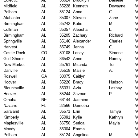
Eclectic
AL
36024
Brooklyn
Danielle
W
Midfield
AL
35228
Kenneth
Dewayne
W
Pelham
AL
35124
Anna
C.
W
Alabaster
AL
35007
Steven
Zane
W
Birmingham
AL
35242
Katie
M.
W
Cullman
AL
35057
Aleasha
L.
W
Birmingham
AL
35205
Zachary
Richard
W
Springville
AL
35146
Alexander
Charles
W
Harvest
AL
35749
Jenna
C.
W
Castle Rock
CO
80108
Laney
Simone
W
Gulf Shores
AL
36542
Anne
Ramey
W
New Market
AL
35761
Miranda
Toi
W
Danville
AL
35619
Maisie
A.
W
Roswell
GA
30075
Caitlyn
W
Hoover
AL
35226
Brady
Hudson
W
Blountsville
AL
35031
Avia
Lashay
W
Hoover
AL
35244
Zavoun
P.
W
Omaha
NE
68144
Jasmine
W
Navarre
FL
32566
Demetria
W
Saraland
AL
36571
Erin
Tamya
W
Kimberly
AL
35091
Kylie
Kathryn
W
Maplesville
AL
36750
Serica
Mayla
W
Moody
AL
35004
Emma
W
Pelham
AL
35124
Angelina
M.
W