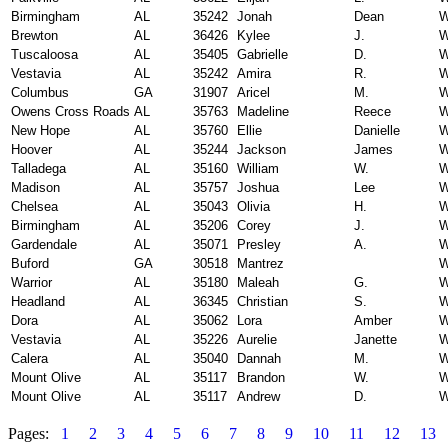
Birmingham
AL
35242
Jonah
Dean
W
Brewton
AL
36426
Kylee
J.
W
Tuscaloosa
AL
35405
Gabrielle
D.
W
Vestavia
AL
35242
Amira
R.
W
Columbus
GA
31907
Aricel
M.
W
Owens Cross Roads
AL
35763
Madeline
Reece
W
New Hope
AL
35760
Ellie
Danielle
W
Hoover
AL
35244
Jackson
James
W
Talladega
AL
35160
William
W.
W
Madison
AL
35757
Joshua
Lee
W
Chelsea
AL
35043
Olivia
H.
W
Birmingham
AL
35206
Corey
J.
W
Gardendale
AL
35071
Presley
A.
W
Buford
GA
30518
Mantrez
W
Warrior
AL
35180
Maleah
G.
W
Headland
AL
36345
Christian
S.
W
Dora
AL
35062
Lora
Amber
W
Vestavia
AL
35226
Aurelie
Janette
W
Calera
AL
35040
Dannah
M.
W
Mount Olive
AL
35117
Brandon
W.
W
Mount Olive
AL
35117
Andrew
D.
W
Pages:
1
2
3
4
5
6
7
8
9
10
11
12
13