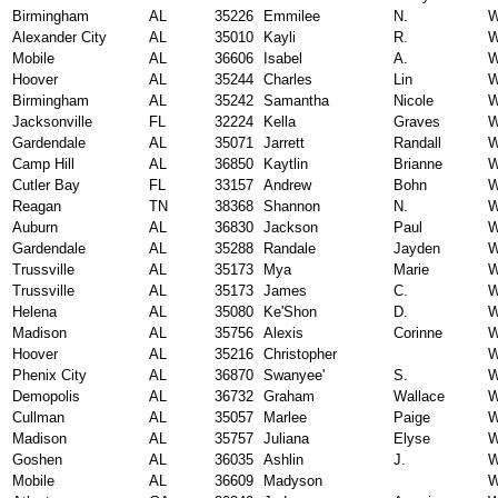
Birmingham
AL
35226
Emmilee
N.
W
Alexander City
AL
35010
Kayli
R.
W
Mobile
AL
36606
Isabel
A.
W
Hoover
AL
35244
Charles
Lin
W
Birmingham
AL
35242
Samantha
Nicole
W
Jacksonville
FL
32224
Kella
Graves
W
Gardendale
AL
35071
Jarrett
Randall
W
Camp Hill
AL
36850
Kaytlin
Brianne
W
Cutler Bay
FL
33157
Andrew
Bohn
W
Reagan
TN
38368
Shannon
N.
W
Auburn
AL
36830
Jackson
Paul
W
Gardendale
AL
35288
Randale
Jayden
W
Trussville
AL
35173
Mya
Marie
W
Trussville
AL
35173
James
C.
W
Helena
AL
35080
Ke'Shon
D.
W
Madison
AL
35756
Alexis
Corinne
W
Hoover
AL
35216
Christopher
W
Phenix City
AL
36870
Swanyee'
S.
W
Demopolis
AL
36732
Graham
Wallace
W
Cullman
AL
35057
Marlee
Paige
W
Madison
AL
35757
Juliana
Elyse
W
Goshen
AL
36035
Ashlin
J.
W
Mobile
AL
36609
Madyson
W