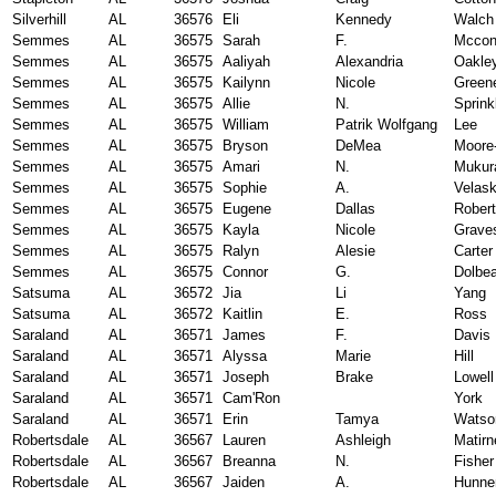
Silverhill
AL
36576
Eli
Kennedy
Walch
Semmes
AL
36575
Sarah
F.
Mccon
Semmes
AL
36575
Aaliyah
Alexandria
Oakle
Semmes
AL
36575
Kailynn
Nicole
Green
Semmes
AL
36575
Allie
N.
Sprink
Semmes
AL
36575
William
Patrik Wolfgang
Lee
Semmes
AL
36575
Bryson
DeMea
Moore
Semmes
AL
36575
Amari
N.
Mukur
Semmes
AL
36575
Sophie
A.
Velask
Semmes
AL
36575
Eugene
Dallas
Rober
Semmes
AL
36575
Kayla
Nicole
Grave
Semmes
AL
36575
Ralyn
Alesie
Carter
Semmes
AL
36575
Connor
G.
Dolbe
Satsuma
AL
36572
Jia
Li
Yang
Satsuma
AL
36572
Kaitlin
E.
Ross
Saraland
AL
36571
James
F.
Davis
Saraland
AL
36571
Alyssa
Marie
Hill
Saraland
AL
36571
Joseph
Brake
Lowell
Saraland
AL
36571
Cam'Ron
York
Saraland
AL
36571
Erin
Tamya
Watso
Robertsdale
AL
36567
Lauren
Ashleigh
Matirn
Robertsdale
AL
36567
Breanna
N.
Fisher
Robertsdale
AL
36567
Jaiden
A.
Hunne