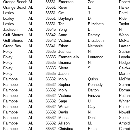
Orange Beach
AL
36561
Emerson
Zoe
Rober
Orange Beach
AL
36561
River
L.
Hallex
Loxley
AL
36551
Om
J.
Patel
Loxley
AL
36551
Bayleigh
D.
Rider
Loxley
AL
36551
Tori
Elizabeth
Taylor
Jackson
AL
36545
Yong
B.
Ni
Gulf Shores
AL
36542
Anne
Ramey
Webb
Gulf Shores
AL
36542
Victoria
Elizabeth
McFar
Grand Bay
AL
36541
Ethan
Nathaniel
Lawler
Foley
AL
36535
Joshua
N.
Suther
Foley
AL
36535
Emmanuelly
Lourenco
Loyola
Foley
AL
36535
Brianna
N.
Hodge
Foley
AL
36535
Sierra
S.
Caldwe
Foley
AL
36535
Jason
Martin
Fairhope
AL
36532
Molly
Quinn
McPhe
Fairhope
AL
36532
Sophia
Kennedy
Summ
Fairhope
AL
36532
Molly
Dalton
Dorma
Fairhope
AL
36532
Victoria
Finizza
Rutlan
Fairhope
AL
36532
Sage
U.
White
Fairhope
AL
36532
William
Clay
Rainer
Fairhope
AL
36532
Devin
N.
Nowell
Fairhope
AL
36532
Minna
Dent
Seller
Fairhope
AL
36532
Allison
M.
Arnold
Fairhope
AL
36532
Christina
Erica
Campb