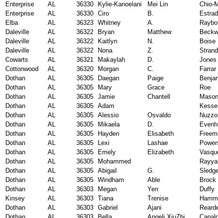
Enterprise
AL
36330
Kylie-Kanoelani
Mei Lin
Chio-M
Enterprise
AL
36330
Ciro
B.
Estrad
Elba
AL
36323
Whitney
A.
Raybo
Daleville
AL
36322
Bryan
Matthew
Beckw
Daleville
AL
36322
Kaitlyn
N.
Boise
Daleville
AL
36322
Nona
Z.
Strand
Cowarts
AL
36321
Makaylah
D.
Jones
Cottonwood
AL
36320
Morgan
C.
Farrar
Dothan
AL
36305
Daegan
Paige
Benja
Dothan
AL
36305
Mary
Grace
Roe
Dothan
AL
36305
Jamie
Chantell
Maso
Dothan
AL
36305
Adam
Kesse
Dothan
AL
36305
Alessio
Osvaldo
Nuzzo
Dothan
AL
36305
Mikaela
D.
Evenh
Dothan
AL
36305
Hayden
Elisabeth
Freem
Dothan
AL
36305
Lexi
Lashae
Power
Dothan
AL
36305
Emely
Elizabeth
Vasqu
Dothan
AL
36305
Mohammed
Rayya
Dothan
AL
36305
Abigail
G.
Sledg
Dothan
AL
36305
Windham
Able
Brock
Dothan
AL
36303
Megan
Yen
Duffy
Kinsey
AL
36303
Tiana
Trenise
Hamm
Dothan
AL
36303
Gabriel
Ajani
Reard
Dothan
AL
36303
Bella
Angeli XiuZhi
Capal