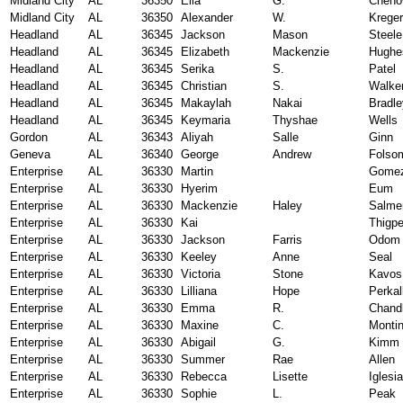
Midland City
AL
36350
Ella
G.
Cheno
Midland City
AL
36350
Alexander
W.
Kreger
Headland
AL
36345
Jackson
Mason
Steele
Headland
AL
36345
Elizabeth
Mackenzie
Hughe
Headland
AL
36345
Serika
S.
Patel
Headland
AL
36345
Christian
S.
Walke
Headland
AL
36345
Makaylah
Nakai
Bradle
Headland
AL
36345
Keymaria
Thyshae
Wells
Gordon
AL
36343
Aliyah
Salle
Ginn
Geneva
AL
36340
George
Andrew
Folso
Enterprise
AL
36330
Martin
Gome
Enterprise
AL
36330
Hyerim
Eum
Enterprise
AL
36330
Mackenzie
Haley
Salme
Enterprise
AL
36330
Kai
Thigp
Enterprise
AL
36330
Jackson
Farris
Odom
Enterprise
AL
36330
Keeley
Anne
Seal
Enterprise
AL
36330
Victoria
Stone
Kavos
Enterprise
AL
36330
Lilliana
Hope
Perkal
Enterprise
AL
36330
Emma
R.
Chand
Enterprise
AL
36330
Maxine
C.
Monti
Enterprise
AL
36330
Abigail
G.
Kimm
Enterprise
AL
36330
Summer
Rae
Allen
Enterprise
AL
36330
Rebecca
Lisette
Iglesi
Enterprise
AL
36330
Sophie
L.
Peak