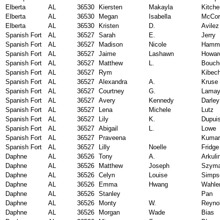
Elberta
AL
36530
Kiersten
Makayla
Kitch
Elberta
AL
36530
Megan
Isabella
McCor
Elberta
AL
36530
Kristen
D.
Avilez
Spanish Fort
AL
36527
Sarah
E.
Jerry
Spanish Fort
AL
36527
Madison
Nicole
Hamm
Spanish Fort
AL
36527
Jaime
Lashawn
Howar
Spanish Fort
AL
36527
Matthew
L.
Bouch
Spanish Fort
AL
36527
Rym
Kibec
Spanish Fort
AL
36527
Alexandra
A.
Kruse
Spanish Fort
AL
36527
Courtney
G.
Lama
Spanish Fort
AL
36527
Avery
Kennedy
Darley
Spanish Fort
AL
36527
Lena
Michele
Lutz
Spanish Fort
AL
36527
Lily
K.
Dupui
Spanish Fort
AL
36527
Abigail
L.
Lowe
Spanish Fort
AL
36527
Praveena
Kumar
Spanish Fort
AL
36527
Lilly
Noelle
Fridge
Daphne
AL
36526
Tony
A.
Arkuli
Daphne
AL
36526
Matthew
Joseph
Szyma
Daphne
AL
36526
Celyn
Louise
Simps
Daphne
AL
36526
Emma
Hwang
Wahle
Daphne
AL
36526
Stanley
Pan
Daphne
AL
36526
Monty
W.
Reyno
Daphne
AL
36526
Morgan
Wade
Bias