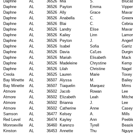
Daphne
AL
36526
Mia
S.
Bluca
Daphne
AL
36526
Payton
Emma
Vippe
Daphne
AL
36526
Ally
Grace
Mavar
Daphne
AL
36526
Anabella
C.
Green
Daphne
AL
36526
Blai
C.
Cebria
Daphne
AL
36526
Landry
Elise
Mavar
Daphne
AL
36526
Kailey
Linn
Lamon
Daphne
AL
36526
Peyton
J.
Angerh
Daphne
AL
36526
Isabel
Sofia
Garriz
Daphne
AL
36526
Davia
Ca'Les
Durgin
Daphne
AL
36526
Mariah
Elisabeth
Mack
Daphne
AL
36526
Madeleine
Chrystine
Kemp
Daphne
AL
36526
Lilah
Christine
Nagel
Creola
AL
36525
Lauren
Marie
Toxey
Bay Minette
AL
36507
Alyssa
M.
Bailey
Bay Minette
AL
36507
Tiaquelin
Marquez
Mims
Atmore
AL
36502
Jacob
Rowan
Lee
Atmore
AL
36502
Elizabeth
Leah
Mitche
Atmore
AL
36502
Brianna
J.
Lee
Atmore
AL
36502
Catherine
Anne
Casey
Samson
AL
36477
Kelsey
A.
Mills
Red Level
AL
36474
Kayley
Ann
Peebl
Monroeville
AL
36460
Karenzo
Tyrell
Beasl
Kinston
AL
36453
Annette
Thu
Nguye