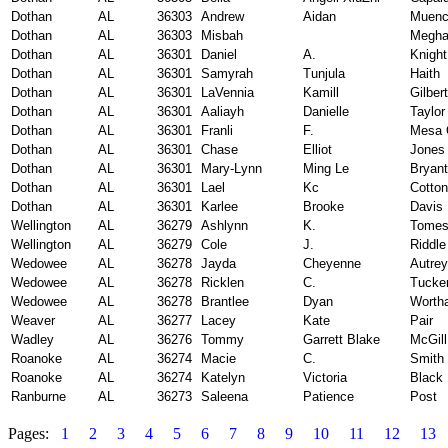
Dothan
AL
36303
Andrew
Aidan
Muen
Dothan
AL
36303
Misbah
Megha
Dothan
AL
36301
Daniel
A.
Knight
Dothan
AL
36301
Samyrah
Tunjula
Haith
Dothan
AL
36301
LaVennia
Kamill
Gilbert
Dothan
AL
36301
Aaliayh
Danielle
Taylor
Dothan
AL
36301
Franli
F.
Mesa 
Dothan
AL
36301
Chase
Elliot
Jones
Dothan
AL
36301
Mary-Lynn
Ming Le
Bryant
Dothan
AL
36301
Lael
Kc
Cotton
Dothan
AL
36301
Karlee
Brooke
Davis
Wellington
AL
36279
Ashlynn
K.
Tome
Wellington
AL
36279
Cole
J.
Riddle
Wedowee
AL
36278
Jayda
Cheyenne
Autrey
Wedowee
AL
36278
Ricklen
C.
Tucke
Wedowee
AL
36278
Brantlee
Dyan
Worth
Weaver
AL
36277
Lacey
Kate
Pair
Wadley
AL
36276
Tommy
Garrett Blake
McGill
Roanoke
AL
36274
Macie
C.
Smith
Roanoke
AL
36274
Katelyn
Victoria
Black
Ranburne
AL
36273
Saleena
Patience
Post
Pages:
1
2
3
4
5
6
7
8
9
10
11
12
13