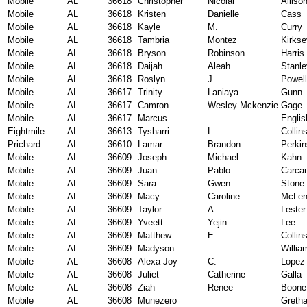
Mobile
AL
36618
Christopher
Nicolai
Alliso
Mobile
AL
36618
Kristen
Danielle
Cass
Mobile
AL
36618
Kayle
M.
Curry
Mobile
AL
36618
Tambria
Montez
Kirkse
Mobile
AL
36618
Bryson
Robinson
Harris
Mobile
AL
36618
Daijah
Aleah
Stanle
Mobile
AL
36618
Roslyn
J.
Powell
Mobile
AL
36617
Trinity
Laniaya
Gunn
Mobile
AL
36617
Camron
Wesley Mckenzie
Gage
Mobile
AL
36617
Marcus
Englis
Eightmile
AL
36613
Tysharri
L.
Collin
Prichard
AL
36610
Lamar
Brandon
Perkin
Mobile
AL
36609
Joseph
Michael
Kahn
Mobile
AL
36609
Juan
Pablo
Carca
Mobile
AL
36609
Sara
Gwen
Stone
Mobile
AL
36609
Macy
Caroline
McLen
Mobile
AL
36609
Taylor
A.
Lester
Mobile
AL
36609
Yveett
Yejin
Lee
Mobile
AL
36609
Matthew
E.
Collin
Mobile
AL
36609
Madyson
Willia
Mobile
AL
36608
Alexa Joy
C.
Lopez
Mobile
AL
36608
Juliet
Catherine
Galla
Mobile
AL
36608
Ziah
Renee
Boone
Mobile
AL
36608
Munezero
Greth