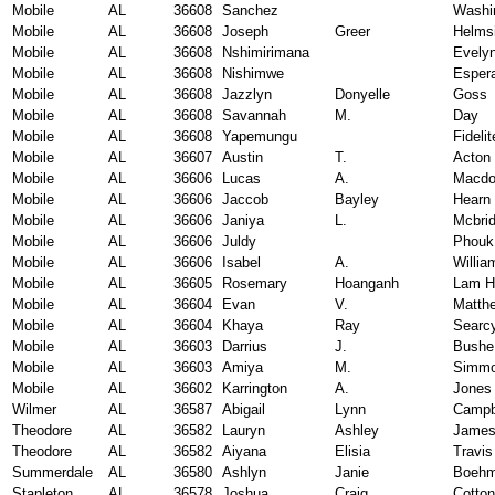
Mobile
AL
36608
Sanchez
Washi
Mobile
AL
36608
Joseph
Greer
Helms
Mobile
AL
36608
Nshimirimana
Evely
Mobile
AL
36608
Nishimwe
Esper
Mobile
AL
36608
Jazzlyn
Donyelle
Goss
Mobile
AL
36608
Savannah
M.
Day
Mobile
AL
36608
Yapemungu
Fidelit
Mobile
AL
36607
Austin
T.
Acton
Mobile
AL
36606
Lucas
A.
Macdo
Mobile
AL
36606
Jaccob
Bayley
Hearn
Mobile
AL
36606
Janiya
L.
Mcbri
Mobile
AL
36606
Juldy
Phouk
Mobile
AL
36606
Isabel
A.
Willia
Mobile
AL
36605
Rosemary
Hoanganh
Lam H
Mobile
AL
36604
Evan
V.
Matth
Mobile
AL
36604
Khaya
Ray
Searc
Mobile
AL
36603
Darrius
J.
Bushe
Mobile
AL
36603
Amiya
M.
Simm
Mobile
AL
36602
Karrington
A.
Jones
Wilmer
AL
36587
Abigail
Lynn
Campb
Theodore
AL
36582
Lauryn
Ashley
Jame
Theodore
AL
36582
Aiyana
Elisia
Travis
Summerdale
AL
36580
Ashlyn
Janie
Boeh
Stapleton
AL
36578
Joshua
Craig
Cotton