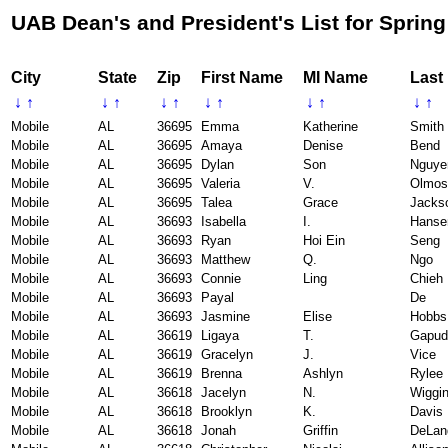
UAB Dean's and President's List for Spring
City
State
Zip
First Name
MI Name
Last
↓
↑
↓
↑
↓
↑
↓
↑
↓
↑
↓
↑
Mobile
AL
36695
Emma
Katherine
Smith
Mobile
AL
36695
Amaya
Denise
Bend
Mobile
AL
36695
Dylan
Son
Nguye
Mobile
AL
36695
Valeria
V.
Olmos
Mobile
AL
36695
Talea
Grace
Jacks
Mobile
AL
36693
Isabella
I.
Hanse
Mobile
AL
36693
Ryan
Hoi Ein
Seng
Mobile
AL
36693
Matthew
Q.
Ngo
Mobile
AL
36693
Connie
Ling
Chieh
Mobile
AL
36693
Payal
De
Mobile
AL
36693
Jasmine
Elise
Hobbs
Mobile
AL
36619
Ligaya
T.
Gapud
Mobile
AL
36619
Gracelyn
J.
Vice
Mobile
AL
36619
Brenna
Ashlyn
Rylee
Mobile
AL
36618
Jacelyn
N.
Wiggi
Mobile
AL
36618
Brooklyn
K.
Davis
Mobile
AL
36618
Jonah
Griffin
DeLan