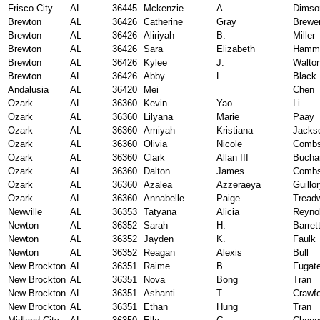
Frisco City
AL
36445
Mckenzie
A.
Dimso
Brewton
AL
36426
Catherine
Gray
Brewe
Brewton
AL
36426
Aliriyah
B.
Miller
Brewton
AL
36426
Sara
Elizabeth
Hamm
Brewton
AL
36426
Kylee
J.
Walto
Brewton
AL
36426
Abby
L.
Black
Andalusia
AL
36420
Mei
Chen
Ozark
AL
36360
Kevin
Yao
Li
Ozark
AL
36360
Lilyana
Marie
Paay
Ozark
AL
36360
Amiyah
Kristiana
Jacks
Ozark
AL
36360
Olivia
Nicole
Comb
Ozark
AL
36360
Clark
Allan III
Bucha
Ozark
AL
36360
Dalton
James
Comb
Ozark
AL
36360
Azalea
Azzeraeya
Guillo
Ozark
AL
36360
Annabelle
Paige
Tread
Newville
AL
36353
Tatyana
Alicia
Reyno
Newton
AL
36352
Sarah
H.
Barret
Newton
AL
36352
Jayden
K.
Faulk
Newton
AL
36352
Reagan
Alexis
Bull
New Brockton
AL
36351
Raime
B.
Fugat
New Brockton
AL
36351
Nova
Bong
Tran
New Brockton
AL
36351
Ashanti
T.
Crawf
New Brockton
AL
36351
Ethan
Hung
Tran